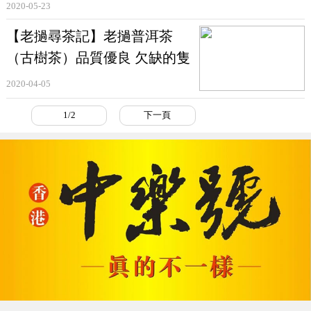
2020-05-23
【老撾尋茶記】老撾普洱茶
（古樹茶）品質優良 欠缺的隻
是工藝
2020-04-05
1/2
下一頁