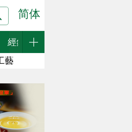
简体
經銷
招商
山頭
百科
工藝