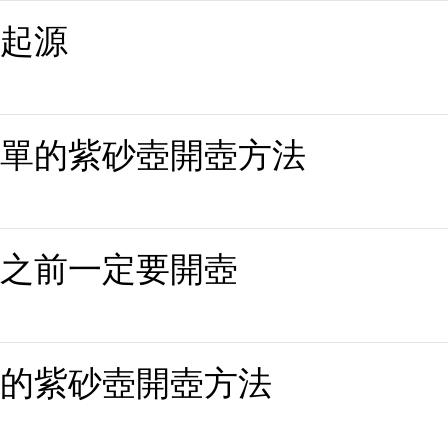
起源
單的紫砂壺開壺方法
之前一定要開壺
的紫砂壺開壺方法