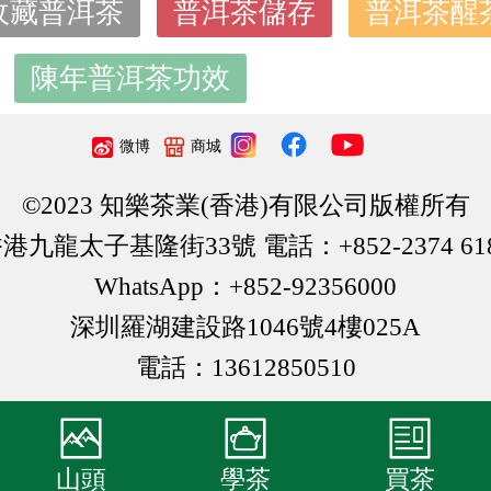
收藏普洱茶
普洱茶儲存
普洱茶醒
陳年普洱茶功效
微博
商城
©2023 知樂茶業(香港)有限公司版權所有
港九龍太子基隆街33號 電話：+852-2374 61
WhatsApp：+852-92356000
深圳羅湖建設路1046號4樓025A
電話：13612850510
山頭
學茶
買茶