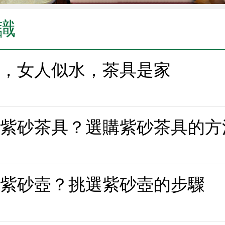
識
，女人似水，茶具是家
紫砂茶具？選購紫砂茶具的方
紫砂壺？挑選紫砂壺的步驟