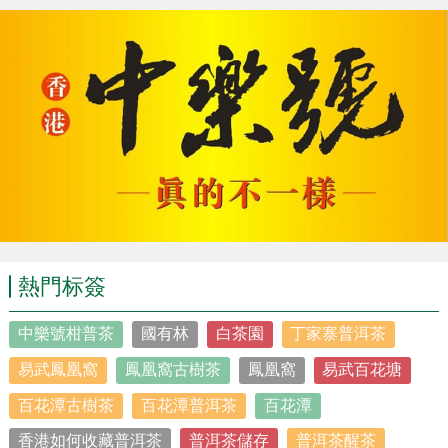
熱門标簽
中樂號柑普茶
國有林
白茶園
丁家寨普洱茶
易武鳳凰窩
鳳凰窩古樹茶
鳳凰窩
易武百花塘
百花潭古樹茶
百花潭普洱茶
百花潭
香港如何收藏普洱茶
普洱茶儲存
普洱茶醒茶