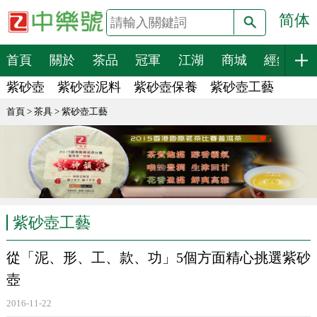
简体
搜索
首頁
關於
茶品
冠軍
江湖
商城
經銷
紫砂壺
紫砂壺泥料
紫砂壺保養
紫砂壺工藝
首頁
>
茶具
>
紫砂壺工藝
紫砂壺工藝
從「泥、形、工、款、功」5個方面精心挑選紫砂
壺
2016-11-22